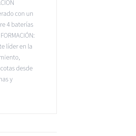
ACIÓN
erado con un
re 4 baterías
 INFORMACIÓN:
e líder en la
miento,
scotas desde
nas y