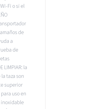
i-Fi o si el
SEÑO
ransportador
 tamaños de
yuda a
prueba de
retas
E LIMPIAR: la
e la taza son
te superior
 para uso en
o inoxidable