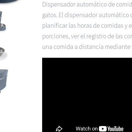
Dispensador automático de comida
gatos. El dispensador automático
planificar las horas de comidas y 
porciones, ver el registro de las c
una comida a distancia mediante