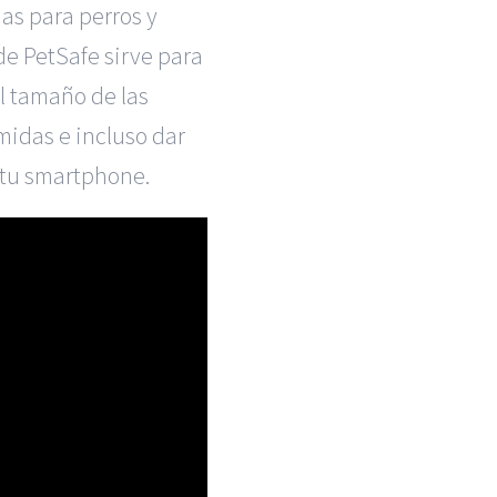
s para perros y
 de
PetSafe sirve para
el tamaño de las
omidas e incluso dar
 tu smartphone.