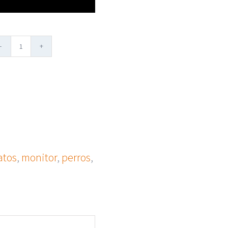
Dispensador
automático
inteligente
para
perros
y
atos
,
monitor
,
perros
,
gatos
cantidad