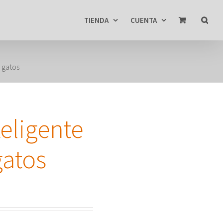
TIENDA
CUENTA
 gatos
eligente
gatos