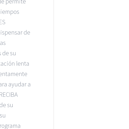
le permite
 tiempos
ES
dispensar de
las
 de su
tación lenta
lentamente
ara ayudar a
 RECIBA
de su
 su
programa