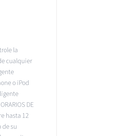
ole la
de cualquier
igente
hone o iPod
eligente
 HORARIOS DE
e hasta 12
o de su