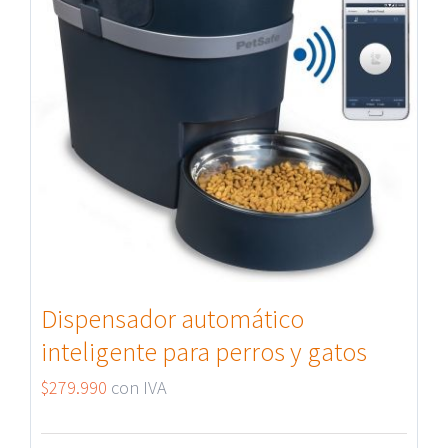
Dispensador automático
inteligente para perros y gatos
$
279.990
con IVA