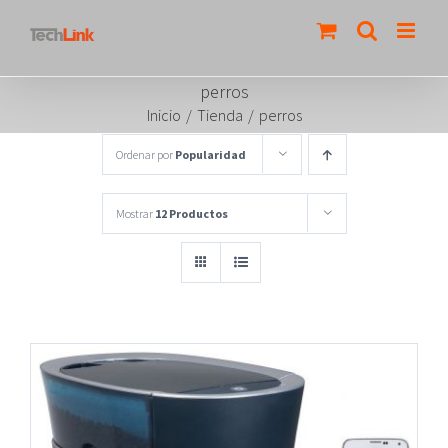
Saltar
al
contenido
perros
Inicio
/
Tienda
/
perros
Ordenar por
Popularidad
Mostrar
12 Productos