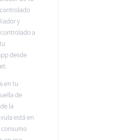
r controlado
iador y
controlado a
tu
app desde
et.
% en tu
uella de
 de la
lvula está en
un consumo
s en ese