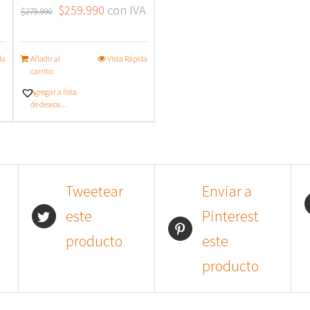
El
El
$
259.990
con IVA
$
279.990
precio
precio
original
actual
da
Añadir al
Vista Rápida
carrito
era:
es:
Agregar a lista
$279.990.
$259.990.
de deseos...
Tweetear
Enviar a
este
Pinterest
producto
este
producto