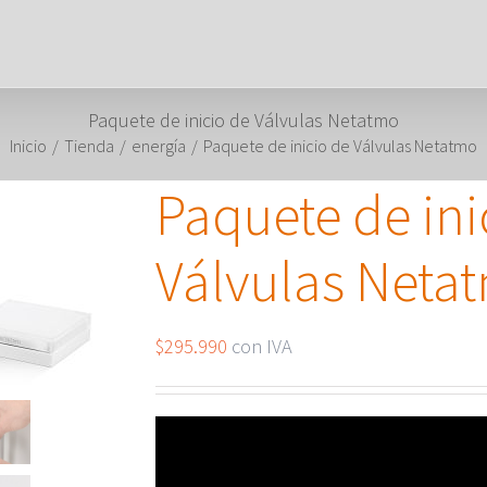
Paquete de inicio de Válvulas Netatmo
Inicio
/
Tienda
/
energía
/
Paquete de inicio de Válvulas Netatmo
Paquete de ini
Válvulas Neta
$
295.990
con IVA