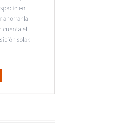
espacio en
r ahorrar la
n cuenta el
sición solar.