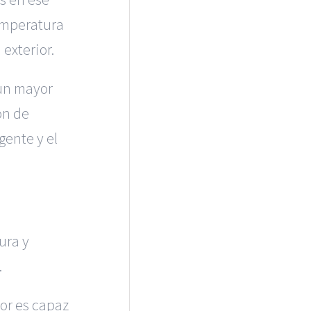
temperatura
exterior.
 un mayor
ón de
gente y el
ura y
.
dor es capaz