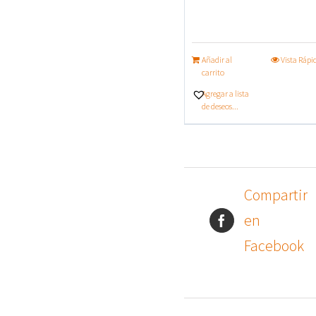
Añadir al
Vista Rápi
carrito
Agregar a lista
de deseos...
Compartir
en
Facebook