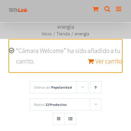
Saltar
al
contenido
energía
Inicio
/
Tienda
/
energía
“Cámara Welcome” ha sido añadido a tu
carrito.
Ver carrito
Ordenar por
Popularidad
Mostrar
12 Productos