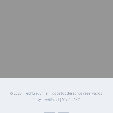
©
2026 |
TechLink
Chile | Todos los derechos reservados |
info@techlink.cl
| Diseño AKO