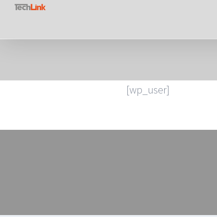
Saltar
al
contenido
[wp_user]