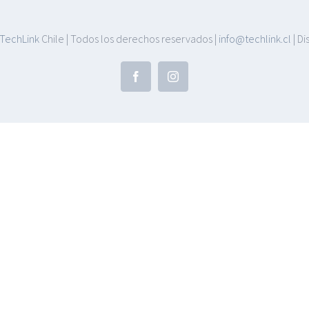
TechLink
Chile | Todos los derechos reservados |
info@techlink.cl
| D
Facebook
Instagram