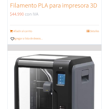
Filamento PLA para impresora 3D
$
44.990
con IVA
Añadir al carrito
Detalles
Agregar a lista de deseos...