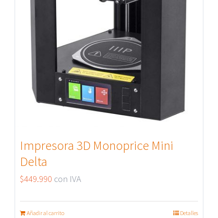
Impresora 3D Monoprice Mini
Delta
$
449.990
con IVA
Añadir al carrito
Detalles