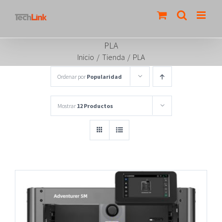
Saltar
al
contenido
PLA
Inicio
/
Tienda
/
PLA
Ordenar por
Popularidad
Mostrar
12 Productos