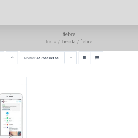
fiebre
Inicio
/
Tienda
/
fiebre
Mostrar
12 Productos