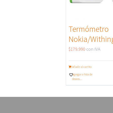
Termómetro
Nokia/Within
$
179.990
con IVA
Añadir al carrito
Agregar a lista de
deseos...