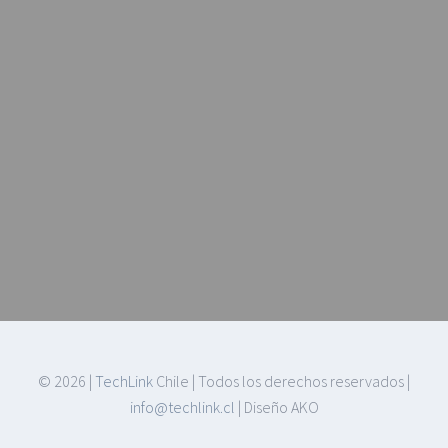
©
2026 |
TechLink
Chile | Todos los derechos reservados |
info@techlink.cl
| Diseño AKO