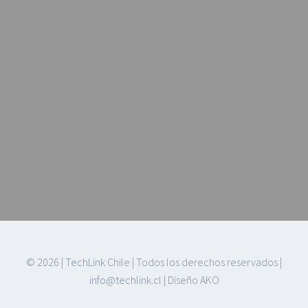
©
2026 |
TechLink
Chile | Todos los derechos reservados |
info@techlink.cl
| Diseño AKO