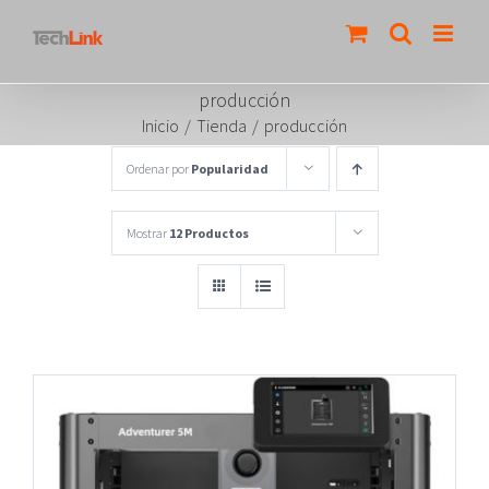
Saltar
al
contenido
producción
Inicio
/
Tienda
/
producción
Ordenar por
Popularidad
Mostrar
12 Productos