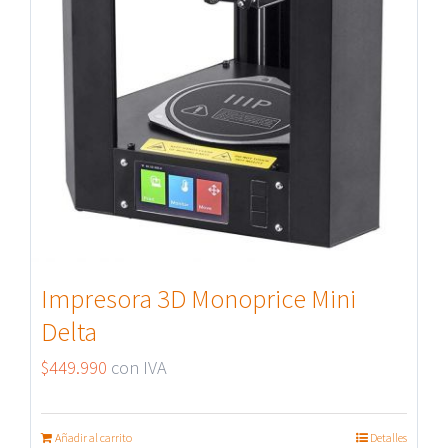
Impresora 3D Monoprice Mini
Delta
$
449.990
con IVA
Añadir al carrito
Detalles