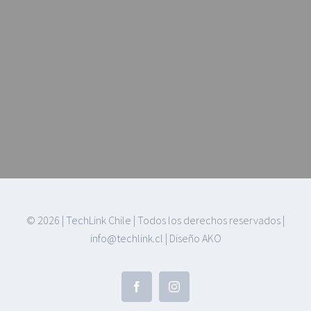
©
2026 |
TechLink
Chile | Todos los derechos reservados |
info@techlink.cl
| Diseño AKO
Facebook
Instagram