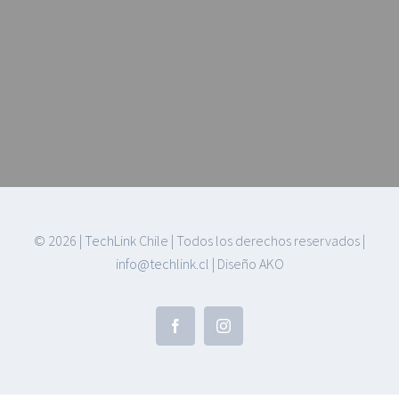
©
2026 |
TechLink
Chile | Todos los derechos reservados |
info@techlink.cl
| Diseño AKO
Facebook
Instagram